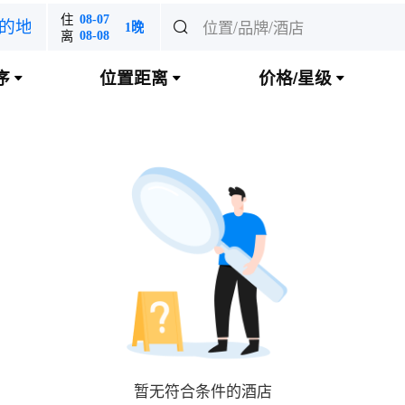
住
08-07
位置/品牌/酒店
的地

1晚
离
08-08
序
位置距离
价格/星级



暂无符合条件的酒店