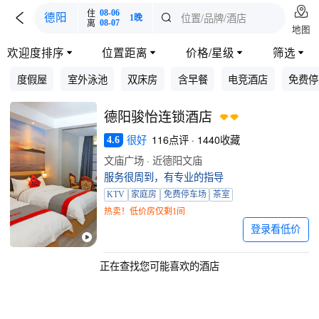

住
08-06

位置/品牌/酒店
德阳

1晚
离
08-07
地图
欢迎度排序
位置距离
价格/星级
筛选




度假屋
室外泳池
双床房
含早餐
电竞酒店
免费停
德阳骏怡连锁酒店
很好
116点评 · 1440收藏
4.6
文庙广场 · 近德阳文庙
服务很周到，有专业的指导
KTV
家庭房
免费停车场
茶室
热卖！低价房仅剩1间
登录看低价
正在查找您可能喜欢的酒店