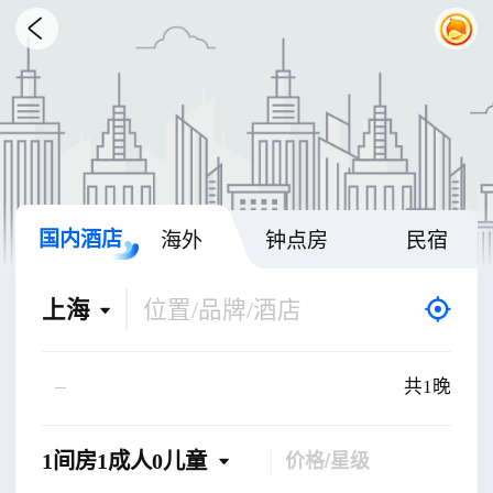

国内酒店
海外
钟点房
民宿
上海
位置/品牌/酒店

共1晚
价格/星级
1间房
1成人
0儿童
