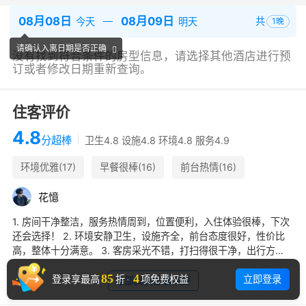
08月08日
08月09日
共
今天
明天
1
晚
请确认入离日期是否正确
没有找到符合条件的房型信息，请选择其他酒店进行预
订或者修改日期重新查询。
住客评价
4.8
分
超棒
卫生4.8 设施4.8 环境4.8 服务4.9
环境优雅(17)
早餐很棒(16)
前台热情(16)
适合出差(14)
安静舒适(14)
停车方便(14)
花
憶
设施齐全(11)
交通便利(10)
1. 房间干净整洁，服务热情周到，位置便利，入住体验很棒，下次
还会选择！ 2. 环境安静卫生，设施齐全，前台态度很好，性价比
高，整体十分满意。 3. 客房采光不错，打扫得很干净，出行方
便，服务贴心，推荐入住。
85
4
立即登录
登录享最高
折
·
项免费权益
全部真实住客点评