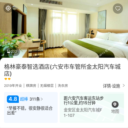
202
格林豪泰智选酒店(六安市车管所金太阳汽车城
店)
详情·设施
2019年开业
|
棋牌房
|
无烟楼层
|
洗衣房
距六安汽车客运东站步
4.8
超棒
311条
行1公里,约15分钟
“早餐不错，很安静很适合
金安区金太阳汽车城F
地图
出差”
1-107