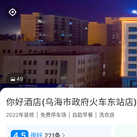
49
你好酒店(乌海市政府火车东站店
2022年装修
|
免费停车场
|
自助早餐
|
洗衣房
4.5
很好
221条