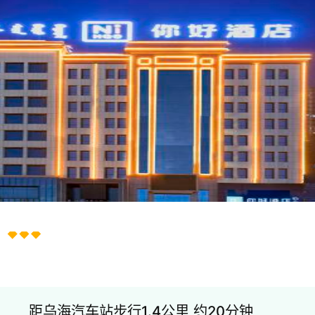
)
距乌海汽车站步行1.4公里,约20分钟