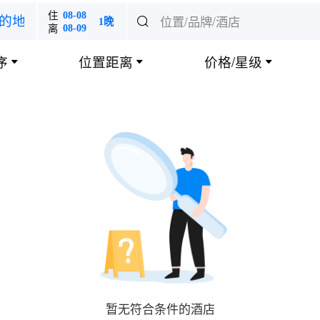
住
08-08
位置/品牌/酒店
的地

1晚
离
08-09
序
位置距离
价格/星级



暂无符合条件的酒店