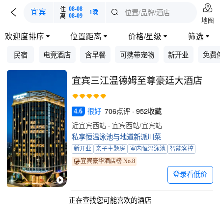

住
08-08

位置/品牌/酒店
宜宾

1晚
离
08-09
地图
欢迎度排序
位置距离
价格/星级
筛选




民宿
电竞酒店
含早餐
可携带宠物
新开业
免费
宜宾三江温德姆至尊豪廷大酒店
很好
706点评 · 952收藏
4.6
近宜宾西站 · 宜宾西站/宜宾站
私享恒温泳池与地道新派川菜
新开业
亲子主题房
室内恒温泳池
智能客控
宜宾豪华酒店榜 No.8
登录看低价
正在查找您可能喜欢的酒店