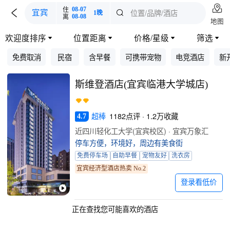

住
08-07

位置/品牌/酒店
宜宾

1晚
离
08-08
地图
欢迎度排序
位置距离
价格/星级
筛选




免费取消
民宿
含早餐
可携带宠物
电竞酒店
新
斯维登酒店(宜宾临港大学城店)
超棒
1182点评 · 1.2万收藏
4.7
近四川轻化工大学(宜宾校区) · 宜宾万象汇
停车方便，环境好，周边有美食街
免费停车场
自助早餐
宠物友好
洗衣房
宜宾经济型酒店热卖 No.2
登录看低价
正在查找您可能喜欢的酒店