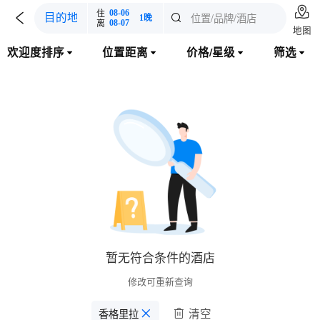

住
08-06

位置/品牌/酒店
目的地

1晚
离
08-07
地图
欢迎度排序
位置距离
价格/星级
筛选




暂无符合条件的酒店
修改可重新查询
清空
香格里拉
󱋣
