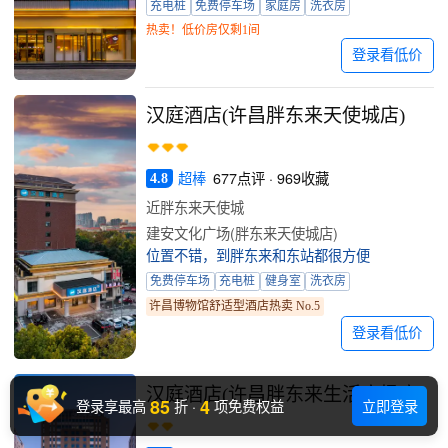
充电桩
免费停车场
家庭房
洗衣房
热卖！低价房仅剩1间
登录看低价
汉庭酒店(许昌胖东来天使城店)
超棒
677点评 · 969收藏
4.8
近胖东来天使城
建安文化广场(胖东来天使城店)
位置不错，到胖东来和东站都很方便
免费停车场
充电桩
健身室
洗衣房
许昌博物馆舒适型酒店热卖 No.5
登录看低价
汉庭酒店(许昌胖东来生活广场店)
85
4
登录享最高
折
·
项免费权益
立即登录