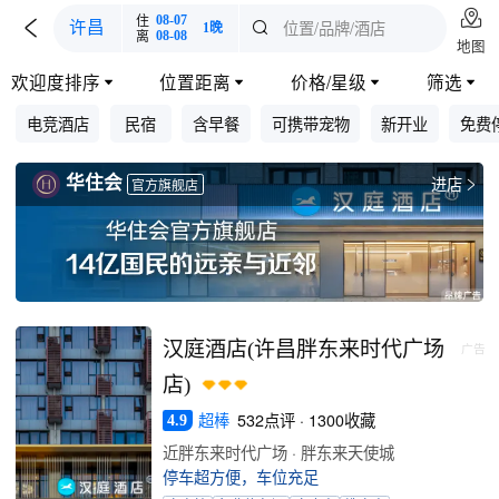

住
08-07

位置/品牌/酒店
许昌

1晚
离
08-08
地图
欢迎度排序
位置距离
价格/星级
筛选




电竞酒店
民宿
含早餐
可携带宠物
新开业
免费
华住会
进店

官方旗舰店
汉庭酒店(许昌胖东来时代广场
广告
店)
超棒
532点评 · 1300收藏
4.9
近胖东来时代广场 · 胖东来天使城
停车超方便，车位充足