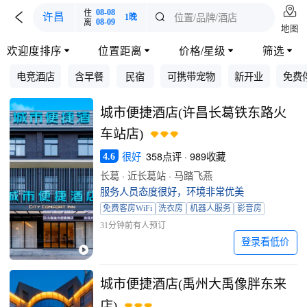

住
08-08

位置/品牌/酒店
许昌

1晚
离
08-09
地图
欢迎度排序
位置距离
价格/星级
筛选




电竞酒店
含早餐
民宿
可携带宠物
新开业
免费
城市便捷酒店(许昌长葛铁东路火
车站店)
很好
358点评 · 989收藏
4.6
长葛 · 近长葛站 · 马踏飞燕
服务人员态度很好，环境非常优美
免费客房WiFi
洗衣房
机器人服务
影音房
31分钟前有人预订
登录看低价
城市便捷酒店(禹州大禹像胖东来
店)