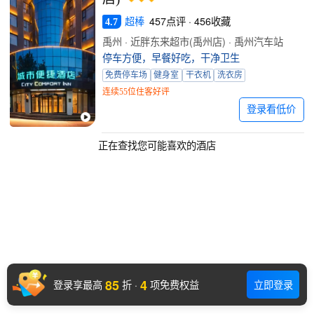
超棒
457点评 · 456收藏
4.7
禹州 · 近胖东来超市(禹州店) · 禹州汽车站
停车方便，早餐好吃，干净卫生
免费停车场
健身室
干衣机
洗衣房
连续55位住客好评
登录看低价
正在查找您可能喜欢的酒店
85
4
登录享最高
折
·
项免费权益
立即登录