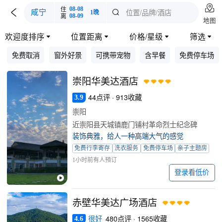

住
08-08

位置/品牌/酒店
咸宁

1晚
离
08-09
地图
欢迎度排序
位置距离
价格/星级
筛选




免费取消
窗外好景
可携带宠物
含早餐
免费停车场
崇阳华美达酒店
44点评 · 913收藏
3.9
崇阳
近崇阳县天城镇鹿门铺村革命烈士纪念碑
装饰典雅，给人一种高端大气的感觉
免费行李寄存
洗衣服务
免费停车场
亲子主题房
1小时前有人预订
登录看低价
赤壁华美达广场酒店
很好
480点评 · 1565收藏
4.6