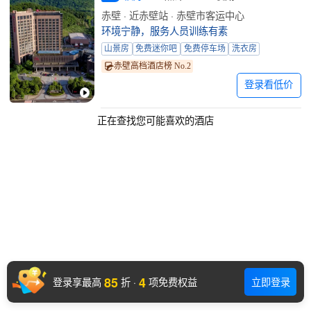
赤壁 · 近赤壁站 · 赤壁市客运中心
环境宁静，服务人员训练有素
山景房
免费迷你吧
免费停车场
洗衣房
赤壁高档酒店榜 No.2
登录看低价
正在查找您可能喜欢的酒店
85
4
登录享最高
折
·
项免费权益
立即登录