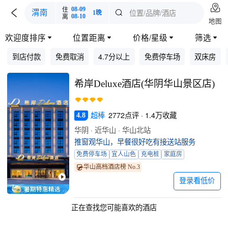

住
08-09

位置/品牌/酒店
渭南

1晚
离
08-10
地图
欢迎度排序
位置距离
价格/星级
筛选




到店付款
免费取消
4.7分以上
免费停车场
双床房
希岸Deluxe酒店(华阴华山景区店)
超棒
2772点评 · 1.4万收藏
4.8
华阴 · 近华山 · 华山北站
推窗观华山，早餐很好吃有接送站服务
免费停车场
宜人山色
充电桩
家庭房
华山高档酒店榜 No.3
登录看低价
正在查找您可能喜欢的酒店