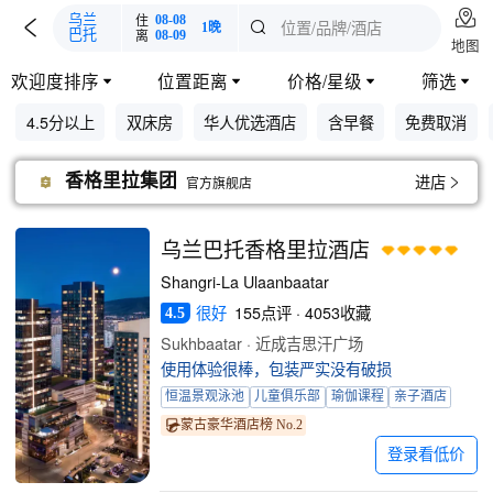

住
乌兰
08-08

位置/品牌/酒店

1晚
离
巴托
08-09
地图
欢迎度排序
位置距离
价格/星级
筛选




4.5分以上
双床房
华人优选酒店
含早餐
免费取消
香格里拉集团
进店

官方旗舰店
乌兰巴托香格里拉酒店
Shangri-La Ulaanbaatar
很好
155点评 · 4053收藏
4.5
Sukhbaatar · 近成吉思汗广场
使用体验很棒，包装严实没有破损
恒温景观泳池
儿童俱乐部
瑜伽课程
亲子酒店
蒙古豪华酒店榜 No.2
登录看低价