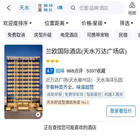

住
08-10

位置/品牌/酒店
天水

1晚
离
08-11
地图
欢迎度排序
位置距离
价格/星级
筛选




免费取消
房型升级
电竞酒店
可携带宠物
民宿
兰欧国际酒店(天水万达广场店)
超棒
968点评 · 5337收藏
4.7
近万达广场(天水秦州店) · 天水海洋乐园
早餐种类齐全，味道超赞
自助早餐
免费停车场
智能客控
机器人服务
天水舒适型酒店热卖 No.1
登录看低价
正在查找您可能喜欢的酒店