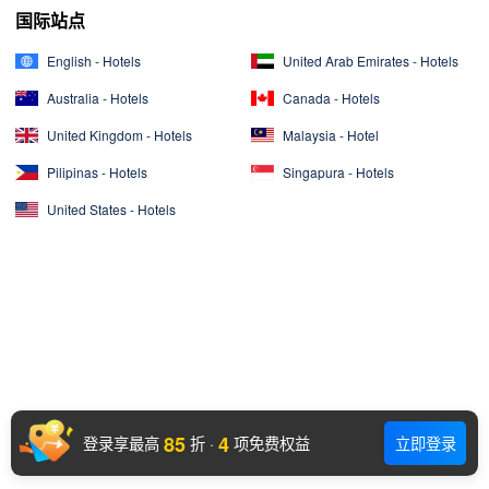
国际站点
English - Hotels
United Arab Emirates - Hotels
Australia - Hotels
Canada - Hotels
United Kingdom - Hotels
Malaysia - Hotel
Pilipinas - Hotels
Singapura - Hotels
United States - Hotels
85
4
登录享最高
折
·
项免费权益
立即登录