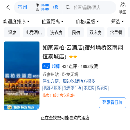

住
08-08

位置/品牌/酒店
宿州

1晚
离
08-09
地图
欢迎度排序
位置距离
价格/星级
筛选




温泉
电竞酒店
洗衣房
民宿
双床房
含早餐
如家素柏·云酒店(宿州埇桥区南翔
恒泰城店)
超棒
434点评 · 4892收藏
4.7
近宿州站 · 卧龙无塔
停车方便，周边吃饭地方很多
机器人服务
免费停车场
家庭房
洗衣房
热卖！低价房仅剩2间
登录看低价
正在查找您可能喜欢的酒店