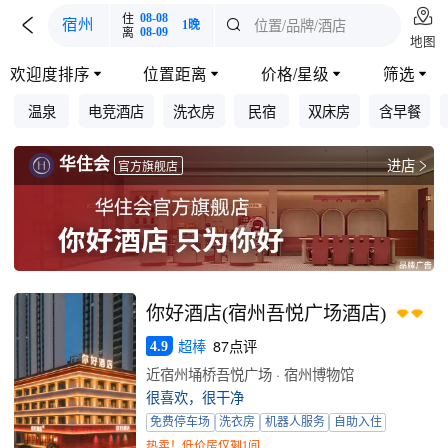

住
08-08

位置/品牌/酒店
宿州

1晚
离
08-09
地图
欢迎度排序
位置距离
价格/星级
筛选




温泉
电竞酒店
洗衣房
民宿
双床房
含早餐
华住会
进店

官方旗舰店
你好酒店(宿州吾悦广场酒店)
超棒
87点评
4.9
近宿州埇桥吾悦广场 · 宿州博物馆
很喜欢，很干净
免费停车场
洗衣房
机器人服务
自助入住
热卖！低价房仅剩1间