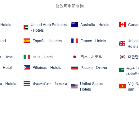
修改可重新查询
 Hotels
United Arab Emirates
Australia - Hotels
Canad
- Hotels
and -
España - Hoteles
France - Hôtels
United
Hotels
 - Hotel
Italia - Hotel
日本 - ホテル
대한민국
- Hotel
Pilipinas - Hotels
Россия - Отели
 العربية
 الفنادق
a - Hotels
ประเทศไทย - โรงแรม
United States -
Việt 
Hotels
sạn