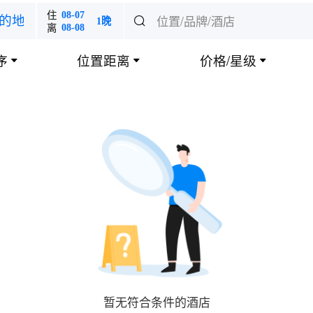
住
08-07
位置/品牌/酒店
的地

1晚
离
08-08
序
位置距离
价格/星级



暂无符合条件的酒店