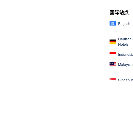
国际站点
English -
Deutschl
Hotels
Indonesia
Malaysia 
Singapur