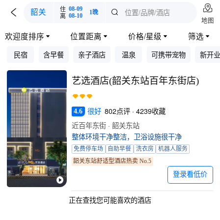

住
08-09

位置/品牌/酒店
韶关

1晚
离
08-10
地图
欢迎度排序
位置距离
价格/星级
筛选




民宿
含早餐
亲子酒店
温泉
可携带宠物
新开
艺选酒店(韶关东站百年东街店)
很好
802点评 · 4239收藏
4.6
近百年东街 · 韶关东站
整体环境干净整洁，卫浴设施很干净
免费停车场
自助早餐
洗衣房
机器人服务
韶关东站舒适型酒店热卖 No.5
登录看低价
正在查找您可能喜欢的酒店