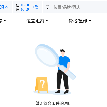
住
08-08
位置/品牌/酒店
的地

1晚
离
08-09
序
位置距离
价格/星级



暂无符合条件的酒店