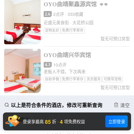
OYO曲靖聚鑫源宾馆
2点评 · 333收藏
2.6
近盛元美食街 · 大花桥公园
宠物友好
免费行李寄存
暂无可预订房型
OYO曲靖兴华宾馆
10点评
4.3
老板人不错，下次再来
自助早餐
免费行李寄存
洗衣服务
可携带宠物
暂无可预订房型
以上是符合条件的酒店，修改可重新查询
清空


OYO酒店
󱋣
85
4
登录享最高
折
·
项免费权益
立即登录