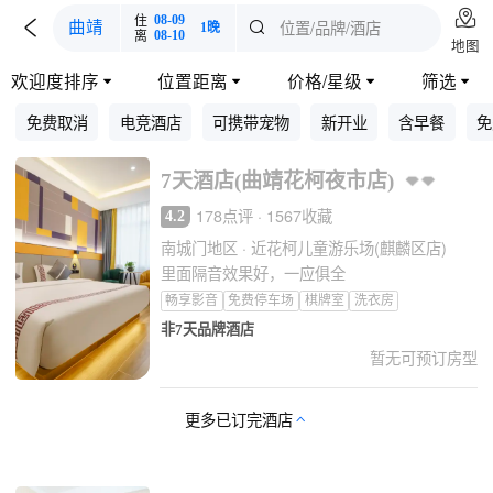

住
08-09

位置/品牌/酒店
曲靖

1晚
离
08-10
地图
欢迎度排序
位置距离
价格/星级
筛选




免费取消
电竞酒店
可携带宠物
新开业
含早餐
免
7天酒店(曲靖花柯夜市店)
178点评 · 1567收藏
4.2
南城门地区 · 近花柯儿童游乐场(麒麟区店)
里面隔音效果好，一应俱全
畅享影音
免费停车场
棋牌室
洗衣房
非7天品牌酒店
暂无可预订房型
更多已订完酒店
