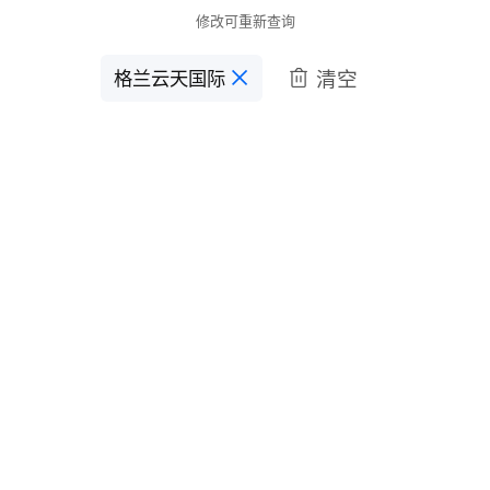
修改可重新查询
清空
格兰云天国际
󱋣
