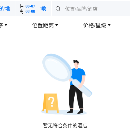
住
08-07
位置/品牌/酒店
的地

1晚
离
08-08
序
位置距离
价格/星级



暂无符合条件的酒店