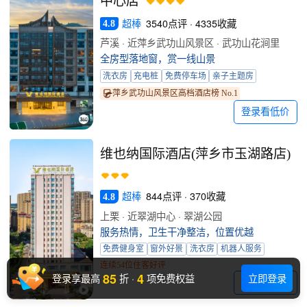
中心店
超棒
3540点评 · 4335收藏
4.8
芦溪 · 近萍乡武功山风景区 · 武功山花涧里
全房型落地窗，赏一线山景
洗衣房
充电桩
免费停车场
亲子主题房
萍乡武功山风景区高档酒店榜 No.1
登录看低价
维也纳国际酒店(萍乡市玉湖路店)
超棒
844点评 · 370收藏
4.8
上栗 · 近翠湖中心 · 翠湖公园
服务热情，卫生干净整洁，位置优越
免费健身室
窗外好景
洗衣房
机器人服务
连续54位住客好评
85
4
登录享最高
折
·
项免费权益
立即登录
登录看低价