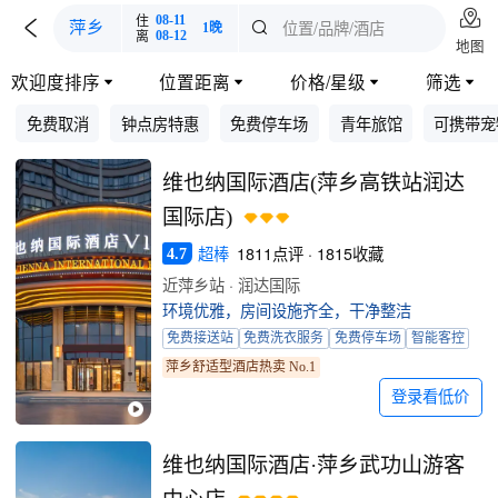

住
08-11

位置/品牌/酒店
萍乡

1晚
离
08-12
地图
欢迎度排序
位置距离
价格/星级
筛选




免费取消
钟点房特惠
免费停车场
青年旅馆
可携带宠
维也纳国际酒店(萍乡高铁站润达
国际店)
超棒
1811点评 · 1815收藏
4.7
近萍乡站 · 润达国际
环境优雅，房间设施齐全，干净整洁
免费接送站
免费洗衣服务
免费停车场
智能客控
萍乡舒适型酒店热卖 No.1
登录看低价
维也纳国际酒店·萍乡武功山游客