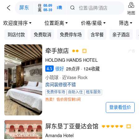

住
08-09

位置/品牌/酒店
屏东

1晚
离
08-10
地图
欢迎度排序
位置距离
价格/星级
筛选




到店付款
免费取消
免费停车场
含早餐
亲子酒店
牵手旅店
广告
HOLDING HANDS HOTEL
很好
28点评 · 124收藏
4.5
小琉球 · 近Vase Rock
房间装修很不错
免费停车场
自助入住
租车服务
热卖！低价房仅剩1间
登录看低价
屏东垦丁亚曼达会馆
Amanda Hotel