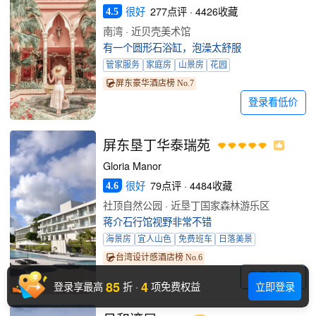
很好
277点评 · 4426收藏
4.5
南湾 · 近贝壳美术馆
有一个圆形石浴缸，泡澡太舒服
管家服务
家庭房
山景房
花园
屏东豪华酒店榜 No.7
登录看低价
屏东垦丁华泰瑞苑
Gloria Manor
很好
79点评 · 4484收藏
4.6
社顶自然公园 · 近垦丁国家森林游乐区
蒋介石行馆视野非常不错
海景房
宜人山色
免费班车
日落美景
台湾设计感酒店榜 No.6
登录看低价
85
4
登录享最高
折
·
项免费权益
立即登录