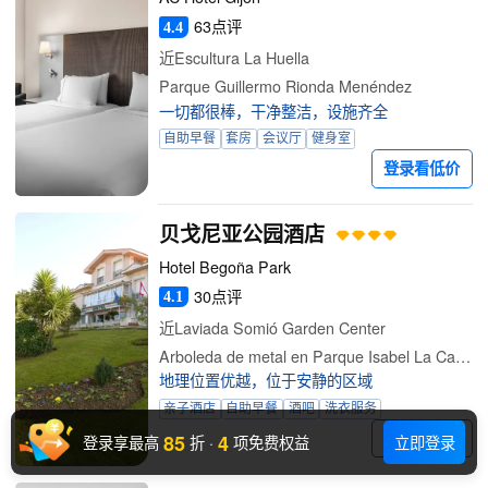
63点评
4.4
近Escultura La Huella
Parque Guillermo Rionda Menéndez
一切都很棒，干净整洁，设施齐全
自助早餐
套房
会议厅
健身室
登录看低价
贝戈尼亚公园酒店
Hotel Begoña Park
30点评
4.1
近Laviada Somió Garden Center
Arboleda de metal en Parque Isabel La Católica
地理位置优越，位于安静的区域
亲子酒店
自助早餐
酒吧
洗衣服务
85
4
登录看低价
登录享最高
折
·
项免费权益
立即登录