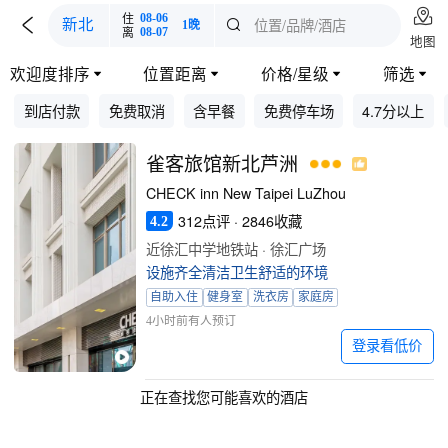

住
08-06

位置/品牌/酒店
新北

1晚
离
08-07
地图
欢迎度排序
位置距离
价格/星级
筛选




到店付款
免费取消
含早餐
免费停车场
4.7分以上
雀客旅馆新北芦洲
CHECK inn New Taipei LuZhou
312点评 · 2846收藏
4.2
近徐汇中学地铁站 · 徐汇广场
设施齐全清洁卫生舒适的环境
自助入住
健身室
洗衣房
家庭房
4小时前有人预订
登录看低价
正在查找您可能喜欢的酒店