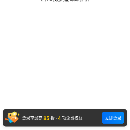
85
4
登录享最高
折
·
项免费权益
立即登录