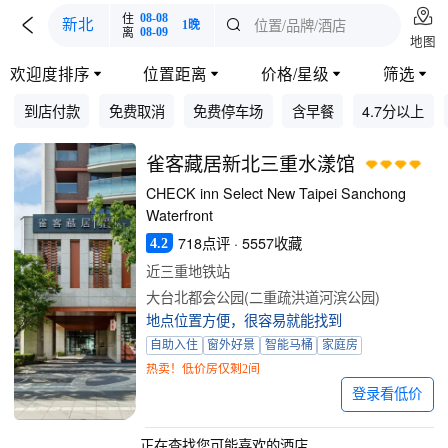

住
08-08

位置/品牌/酒店
新北

1晚
离
08-09
地图
欢迎度排序
位置距离
价格/星级
筛选




到店付款
免费取消
免费停车场
含早餐
4.7分以上
雀客藏居新北三重水漾馆
CHECK inn Select New Taipei Sanchong
Waterfront
718点评 · 5557收藏
4.2
近三重地铁站
大台北都会公园(二重疏洪道河滨公园)
地点位置方便，很容易就能找到
自助入住
窗外好景
智能马桶
家庭房
热卖！低价房仅剩2间
登录看低价
正在查找您可能喜欢的酒店