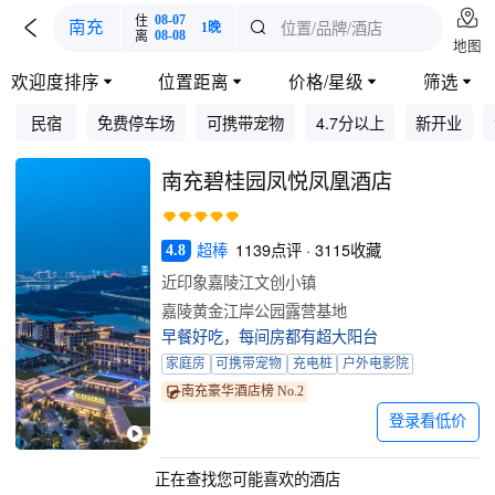

住
08-07

位置/品牌/酒店
南充

1晚
离
08-08
地图
欢迎度排序
位置距离
价格/星级
筛选




民宿
免费停车场
可携带宠物
4.7分以上
新开业
南充碧桂园凤悦凤凰酒店
超棒
1139点评 · 3115收藏
4.8
近印象嘉陵江文创小镇
嘉陵黄金江岸公园露营基地
早餐好吃，每间房都有超大阳台
家庭房
可携带宠物
充电桩
户外电影院
南充豪华酒店榜 No.2
登录看低价
正在查找您可能喜欢的酒店