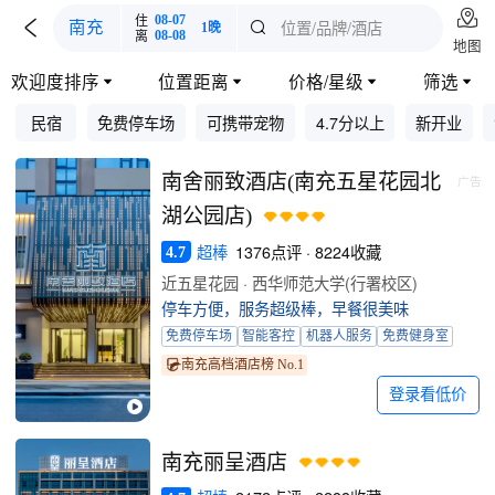

住
08-07

位置/品牌/酒店
南充

1晚
离
08-08
地图
欢迎度排序
位置距离
价格/星级
筛选




民宿
免费停车场
可携带宠物
4.7分以上
新开业
南舍丽致酒店(南充五星花园北
广告
湖公园店)
超棒
1376点评 · 8224收藏
4.7
近五星花园 · 西华师范大学(行署校区)
停车方便，服务超级棒，早餐很美味
免费停车场
智能客控
机器人服务
免费健身室
南充高档酒店榜 No.1
登录看低价
南充丽呈酒店