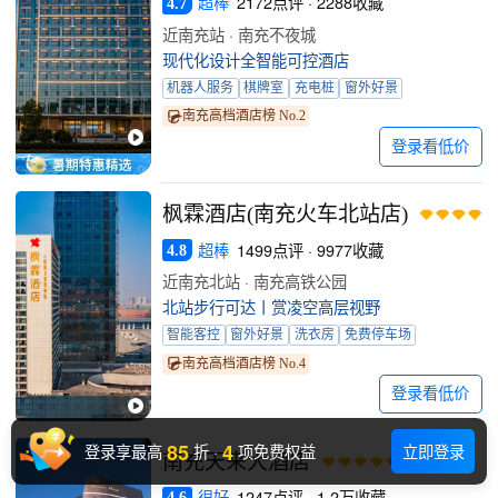
超棒
2172点评 · 2288收藏
4.7
近南充站 · 南充不夜城
现代化设计全智能可控酒店
机器人服务
棋牌室
充电桩
窗外好景
南充高档酒店榜 No.2
登录看低价
枫霖酒店(南充火车北站店)
超棒
1499点评 · 9977收藏
4.8
近南充北站 · 南充高铁公园
北站步行可达丨赏凌空高层视野
智能客控
窗外好景
洗衣房
免费停车场
南充高档酒店榜 No.4
登录看低价
85
4
登录享最高
折
·
项免费权益
立即登录
南充天来大酒店
很好
1247点评 · 1.2万收藏
4.6