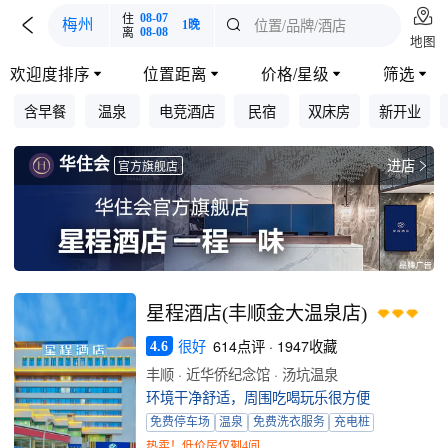

住
08-07

位置/品牌/酒店
梅州

1晚
离
08-08
地图
欢迎度排序
位置距离
价格/星级
筛选




含早餐
温泉
电竞酒店
民宿
双床房
新开业
华住会
进店

官方旗舰店
星程酒店(丰顺金大温泉店)
很好
614点评 · 1947收藏
4.6
丰顺 · 近华侨纪念馆 · 汤坑温泉
环境干净舒适，周围吃喝玩乐很方便
免费停车场
温泉
免费洗衣服务
充电桩
热卖！低价房仅剩4间