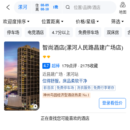

住
08-09

位置/品牌/酒店
漯河

1晚
离
08-10
地图
欢迎度排序
位置距离
价格/星级
筛选




停车场
电竞酒店
4.7分以上
免费停车场
双床房
智尚酒店(漯河人民路昌建广场店)
超棒
179点评 · 2175收藏
4.7
近昌建广场 · 漯河站
住得舒服，床品柔软干净
影音房
免费停车场
洗衣服务
免费行李寄存
神州鸟园经济型酒店热卖 No.1
登录看低价
正在查找您可能喜欢的酒店