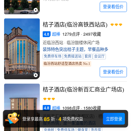
登录看低价
桔子酒店(临汾高铁西站店)
超棒
1279点评 · 2497收藏
4.8
近临汾西站 · 临汾鼓楼休闲广场
装饰特色突出桔子主题，早餐品种多
免费停车场
免费接送站
套房
会议厅
临汾西站舒适型酒店热卖 No.1
登录看低价
桔子酒店(临汾新百汇商业广场店)
超棒
1098点评 · 1580收藏
4.8
近新百汇商业广场(尧都区店) · 栖隐园
85
4
登录享最高
折
·
项免费权益
立即登录
服务热情，是一家温暖的酒店
充电桩
免费停车场
健身室
洗衣房