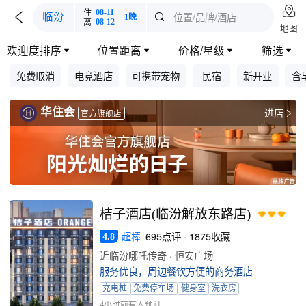

住
08-11

位置/品牌/酒店
临汾

1晚
离
08-12
地图
欢迎度排序
位置距离
价格/星级
筛选




免费取消
电竞酒店
可携带宠物
民宿
新开业
含
华住会
进店

官方旗舰店
桔子酒店(临汾解放东路店)
超棒
695点评 · 1875收藏
4.8
近临汾哪吒传奇 · 恒安广场
服务优良，周边餐饮方便的商务酒店
充电桩
免费停车场
健身室
洗衣房
4小时前有人预订