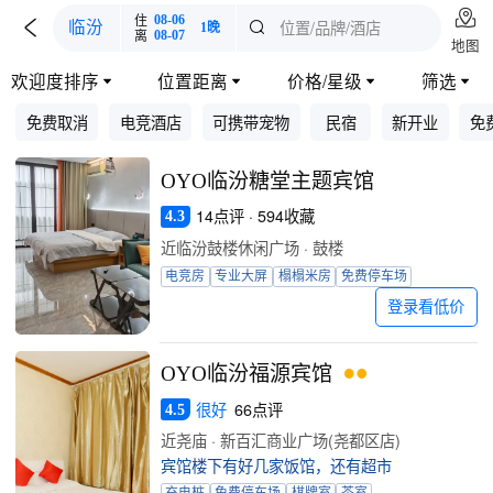

住
08-06

位置/品牌/酒店
临汾

1晚
离
08-07
地图
欢迎度排序
位置距离
价格/星级
筛选




免费取消
电竞酒店
可携带宠物
民宿
新开业
免
OYO临汾糖堂主题宾馆
14点评 · 594收藏
4.3
近临汾鼓楼休闲广场 · 鼓楼
电竞房
专业大屏
榻榻米房
免费停车场
登录看低价
OYO临汾福源宾馆
很好
66点评
4.5
近尧庙 · 新百汇商业广场(尧都区店)
宾馆楼下有好几家饭馆，还有超市