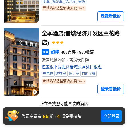
茶室
健身室
洗衣房
套房
晋城站舒适型酒店热卖 No.4
登录看低价
全季酒店(晋城经济开发区兰花路
店)
超棒
488点评 · 983收藏
4.8
近晋城博物馆 · 晋城大剧院
位置很不错距离晋城东高速口很近
充电桩
洗衣房
健身室
自助早餐
晋城站舒适型酒店热卖 No.5
登录看低价
正在查找您可能喜欢的酒店
85
4
登录享最高
折
·
项免费权益
立即登录