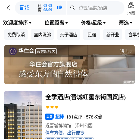

住
08-08

位置/品牌/酒店
晋城

1晚
离
08-09
地图
欢迎度排序
位置距离
价格/星级
筛选




免费取消
室内泳池
亲子酒店
民宿
新开业
含早
华住会
进店

官方旗舰店
全季酒店(晋城红星东街国贸店)
超棒
181点评 · 578收藏
4.8
近晋城博物馆 · 泽州公园
停车方便，出行便捷