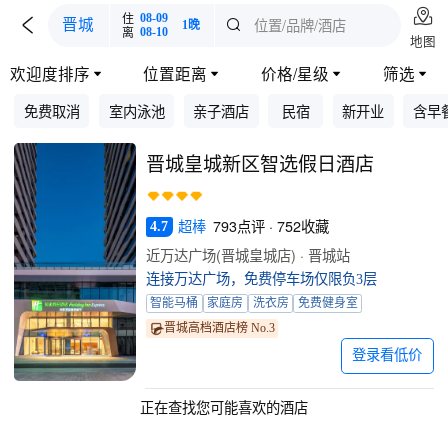

住
08-09

位置/品牌/酒店
晋城

1晚
离
08-10
地图
欢迎度排序
位置距离
价格/星级
筛选




免费取消
室内泳池
亲子酒店
民宿
新开业
含早
晋城皇城新区智选假日酒店
超棒
793点评 · 752收藏
4.7
近万达广场(晋城皇城店) · 晋城站
连接万达广场，免费停车场仅限负3层
智能马桶
家庭房
洗衣房
免费健身室
晋城高档酒店榜 No.3
登录看低价
正在查找您可能喜欢的酒店