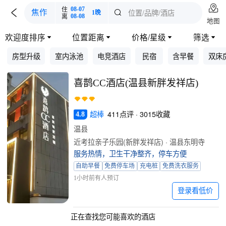

住
08-07

位置/品牌/酒店
焦作

1晚
离
08-08
地图
欢迎度排序
位置距离
价格/星级
筛选




房型升级
室内泳池
电竞酒店
民宿
含早餐
双床
喜鹊CC酒店(温县新胖发祥店)
超棒
411点评 · 3015收藏
4.8
温县
近考拉亲子乐园(新胖发祥店) · 温县东明寺
服务热情，卫生干净整齐，停车方便
自助早餐
免费停车场
充电桩
免费洗衣服务
1小时前有人预订
登录看低价
正在查找您可能喜欢的酒店