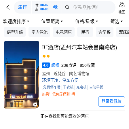

住
08-07

位置/品牌/酒店
焦作

1晚
离
08-08
地图
欢迎度排序
位置距离
价格/星级
筛选




房型升级
室内泳池
电竞酒店
民宿
含早餐
双床
IU酒店(孟州汽车站会昌南路店)
超棒
236点评 · 850收藏
4.8
孟州 · 近梵谷 · 陶艺博物馆
环境干净，停车方便
免费停车场
干衣机
充电桩
自助早餐
热卖！低价房仅剩3间
登录看低价
正在查找您可能喜欢的酒店