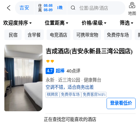

住
08-08

位置/品牌/酒店
吉安

1晚
离
08-09
地图
欢迎度排序
位置距离
价格/星级
筛选




民宿
含早餐
电竞酒店
可携带宠物
免费停车场
吉成酒店(吉安永新县三湾公园店)
超棒
40点评
4.7
永新 · 近三湾公园 · 健康舞台
空调不错，适合商务出差
棋牌房
免费停车场
免费客房WiFi
登录看低价
正在查找您可能喜欢的酒店