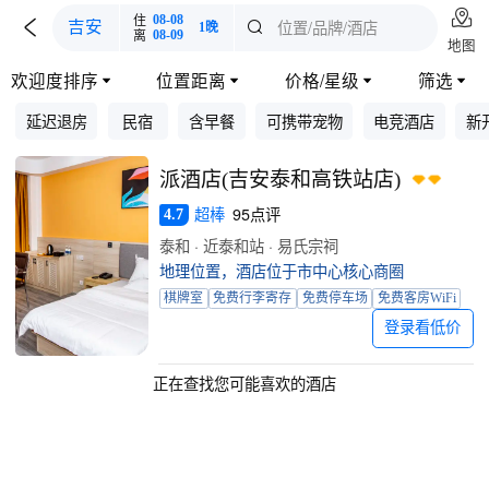

住
08-08

位置/品牌/酒店
吉安

1晚
离
08-09
地图
欢迎度排序
位置距离
价格/星级
筛选




延迟退房
民宿
含早餐
可携带宠物
电竞酒店
新
派酒店(吉安泰和高铁站店)
超棒
95点评
4.7
泰和 · 近泰和站 · 易氏宗祠
地理位置，酒店位于市中心核心商圈
棋牌室
免费行李寄存
免费停车场
免费客房WiFi
登录看低价
正在查找您可能喜欢的酒店