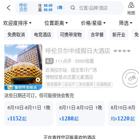

住
呼伦
08-08

位置/品牌/酒店

1晚
离
贝尔
08-09
地图
欢迎度排序
位置距离
价格/星级
筛选




免费取消
电竞酒店
可携带宠物
含早餐
新开业
免
呼伦贝尔中成假日大酒店
111点评 · 5590收藏
4.2
近海拉尔站 · 成吉思汗广场
博物馆景点式蒙元素酒店
管家服务
会议厅
洗衣服务
无烟楼层
这些日期还可订，但可能很快会售完
8月10日-8月11日
1晚
8月11日-8月12日
1晚
8月10日-8月1
1152
1288
1220
起
起
均
起
¥
¥
¥
正在查找您可能喜欢的酒店