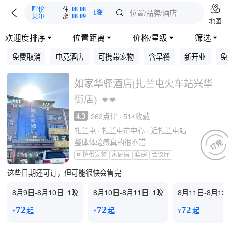

住
呼伦
08-08

位置/品牌/酒店

1晚
离
贝尔
08-09
地图
欢迎度排序
位置距离
价格/星级
筛选




免费取消
电竞酒店
可携带宠物
含早餐
新开业
免
如家华驿酒店(扎兰屯火车站兴华
街店)
262点评 · 514收藏
4.3
扎兰屯 · 扎兰屯市中心 · 近扎兰屯站
整体体验感真的很不错
可携带宠物
家庭房
套房
会议厅
这些日期还可订，但可能很快会售完
8月9日-8月10日
1晚
8月10日-8月11日
1晚
8月11日-8月1
72
72
72
起
起
起
¥
¥
¥