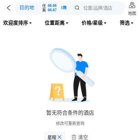

住
08-06

位置/品牌/酒店
目的地

1晚
离
08-07
地图
欢迎度排序
位置距离
价格/星级
筛选




暂无符合条件的酒店
修改可重新查询
清空
星程
󱋣
