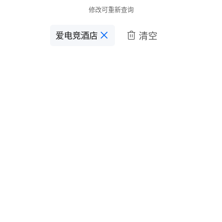
修改可重新查询
清空
爱电竞酒店
󱋣
