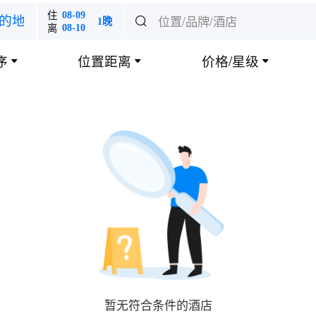
住
08-09
位置/品牌/酒店
的地

1晚
离
08-10
序
位置距离
价格/星级



暂无符合条件的酒店