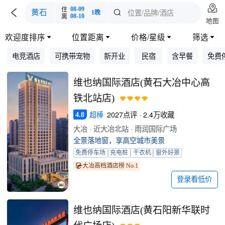

住
08-09

位置/品牌/酒店
黄石

1晚
离
08-10
地图
欢迎度排序
位置距离
价格/星级
筛选




电竞酒店
可携带宠物
新开业
民宿
含早餐
免费
维也纳国际酒店(黄石大冶中心高
铁北站店)
超棒
2027点评 · 2.4万收藏
4.8
大冶 · 近大冶北站 · 雨润国际广场
全景落地窗，享高空城市美景
免费停车场
充电桩
干衣机
窗外好景
大冶高档酒店榜 No.1
登录看低价
维也纳国际酒店(黄石阳新华联时