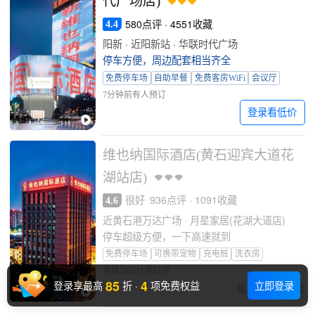
代广场店)
580点评 · 4551收藏
4.4
阳新 · 近阳新站 · 华联时代广场
停车方便，周边配套相当齐全
免费停车场
自助早餐
免费客房WiFi
会议厅
7分钟前有人预订
登录看低价
维也纳国际酒店(黄石迎宾大道花
湖站店)
很好
936点评 · 1091收藏
4.6
近黄石港万达广场 · 月星家居(花湖大道店)
停车超级方便，一下高速就到
免费停车场
可携带宠物
充电桩
洗衣房
连续34位住客好评
85
4
登录享最高
折
·
项免费权益
立即登录
暂无可预订房型