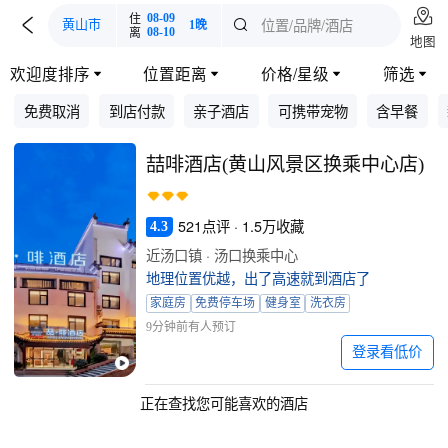

住
08-09

位置/品牌/酒店

黄山市
1晚
离
08-10
地图
欢迎度排序
位置距离
价格/星级
筛选




免费取消
到店付款
亲子酒店
可携带宠物
含早餐
喆啡酒店(黄山风景区换乘中心店)
521点评 · 1.5万收藏
4.3
近汤口镇 · 汤口换乘中心
地理位置优越，出了高速就到酒店了
家庭房
免费停车场
健身室
洗衣房
9分钟前有人预订
登录看低价
正在查找您可能喜欢的酒店