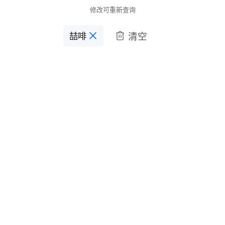
修改可重新查询
清空
喆啡
󱋣
