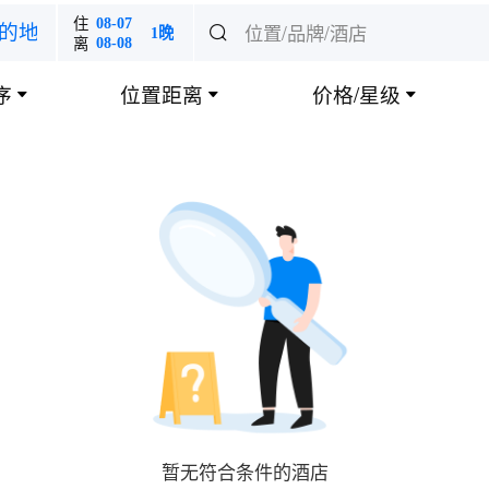
住
08-07
位置/品牌/酒店
的地

1晚
离
08-08
序
位置距离
价格/星级



暂无符合条件的酒店