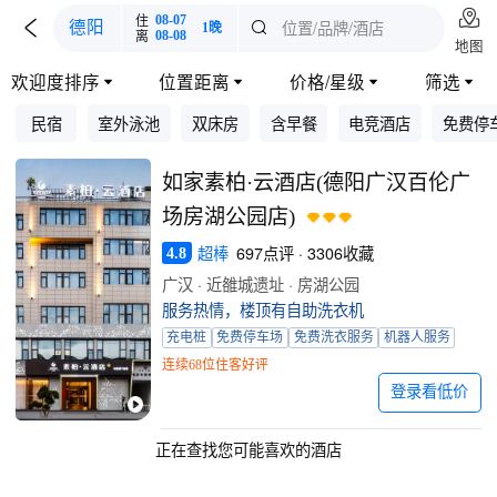

住
08-07

位置/品牌/酒店
德阳

1晚
离
08-08
地图
欢迎度排序
位置距离
价格/星级
筛选




民宿
室外泳池
双床房
含早餐
电竞酒店
免费停
如家素柏·云酒店(德阳广汉百伦广
场房湖公园店)
超棒
697点评 · 3306收藏
4.8
广汉 · 近雒城遗址 · 房湖公园
服务热情，楼顶有自助洗衣机
充电桩
免费停车场
免费洗衣服务
机器人服务
连续68位住客好评
登录看低价
正在查找您可能喜欢的酒店