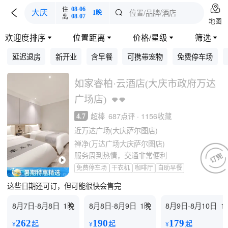

住
08-06

位置/品牌/酒店
大庆

1晚
离
08-07
地图
欢迎度排序
位置距离
价格/星级
筛选




延迟退房
新开业
含早餐
可携带宠物
免费停车场
如家睿柏·云酒店(大庆市政府万达
广场店)
超棒
687点评 · 1156收藏
4.7
近万达广场(大庆萨尔图店)
禅净(万达广场大庆萨尔图店)
服务周到热情，交通非常便利
免费停车场
干衣机
咖啡厅
自助早餐
这些日期还可订，但可能很快会售完
8月7日-8月8日
1晚
8月8日-8月9日
1晚
8月9日-8月10日
1
262
190
179
起
起
起
¥
¥
¥