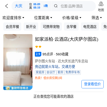

住
08-09

位置/品牌/酒店
大庆

1晚
离
08-10
地图
欢迎度排序
位置距离
价格/星级
筛选




会员早餐
新开业
可携带宠物
含早餐
电竞酒店
免
如家派柏·云酒店(大庆萨尔图店)
95点评 · 560收藏
2.9
萨尔图火车站 · 近大庆长途汽车总站
旁边就是火车站，交通方便
家庭房
会议厅
套房
免费停车场
热卖！低价房仅剩2间
登录看低价
正在查找您可能喜欢的酒店