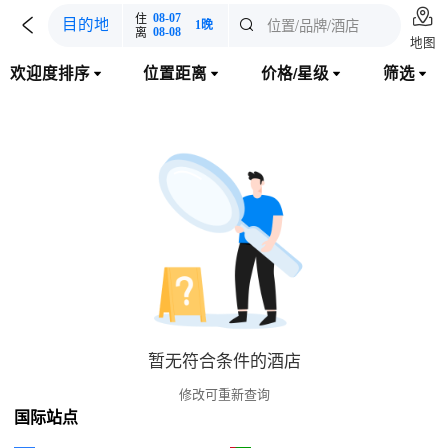

住
08-07

位置/品牌/酒店
目的地

1晚
离
08-08
地图
欢迎度排序
位置距离
价格/星级
筛选




暂无符合条件的酒店
修改可重新查询
国际站点